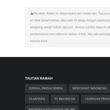
Penafian: Artikel ini direproduksi dari media lain. Tuju
Ini tidak berarti bahwa situs web ini setuju dengan panda
tanggung jawab hukum apa pun. Semua sumber daya di situs
pembelajaran dan referensi semua orang. Jika ada pelangga
kepada kami.
TAUTAN RAMAH
JURNAL PINDAI SERBA
MERCHANT INDONESIA
YAANTARA
TV INDONESIA
JARINGAN PENDI
INFORMASI KEUANGAN ONLINE