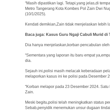
“Masih dipastikan lagi. Tetapi,yang jelas,di tem
Metro Tangerang Kota Kombes Pol Zain Dwi Nugr
(10/1/2025).
Kendati demikian,Zain tidak menjelaskan lebih l
Baca juga: Kasus Guru Ngaji Cabuli Murid di
Dia hanya menjelaskan,korban pencabulan oleh g
“Sementara yang laporan itu baru empat ya,empa
dia.
Sejauh ini,polisi masih melacak keberadaan pe
melaporkan kasus ini ke polisi pada Desember 2
“Korban melapor pada 23 Desember 2024. Satu bu
Zain.
Meski begitu,polisi telah meningkatkan status pe
Sebab,penyidik menemukan unsur dugaan tindak 