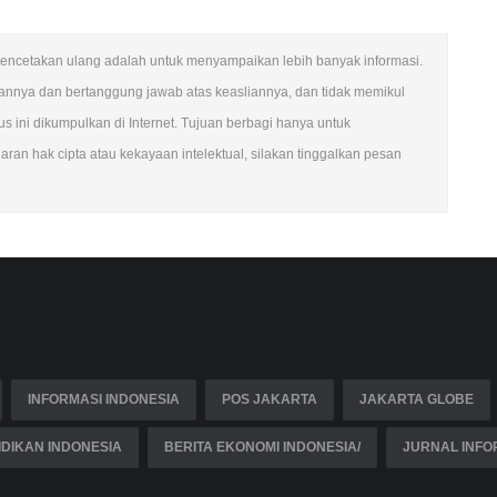
an pencetakan ulang adalah untuk menyampaikan lebih banyak informasi.
ngannya dan bertanggung jawab atas keasliannya, dan tidak memikul
 ini dikumpulkan di Internet. Tujuan berbagi hanya untuk
ran hak cipta atau kekayaan intelektual, silakan tinggalkan pesan
INFORMASI INDONESIA
POS JAKARTA
JAKARTA GLOBE
DIKAN INDONESIA
BERITA EKONOMI INDONESIA/
JURNAL INFO