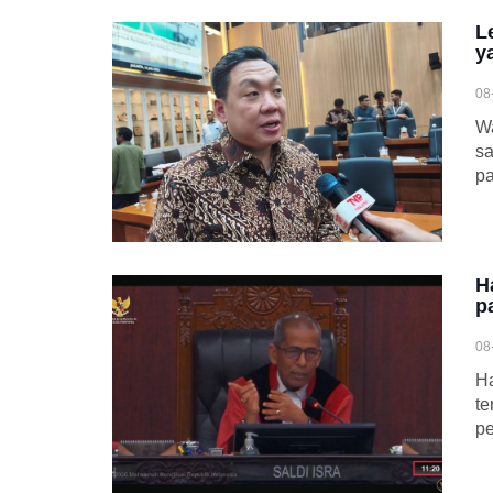
L
y
08
Wa
sa
pa
H
p
08
Ha
te
pe