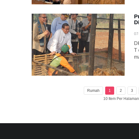
P
D
07
DK
T 
ma
Rumah
1
2
3
10 Item Per Halama