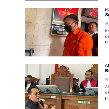
K
S
08
Ke
da
do
S
B
07
Ah
da
pr