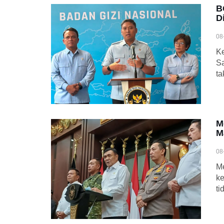
B
D
08
Ke
Sa
ta
M
M
08
Me
ke
ti