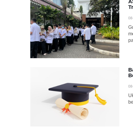
A
T
08
G
me
pa
B
B
08
Uk
be