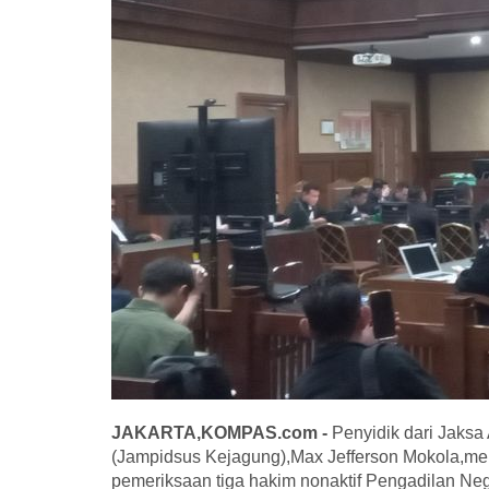
JAKARTA,KOMPAS.com -
Penyidik dari Jaks
(Jampidsus Kejagung),Max Jefferson Mokola,menj
pemeriksaan tiga hakim nonaktif Pengadilan Ne