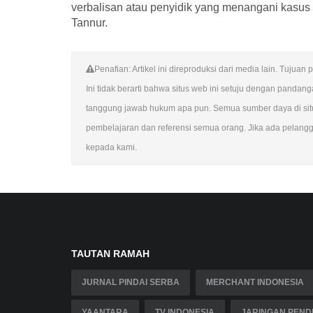
verbalisan atau penyidik yang menangani kasus
Tannur.
Penafian: Artikel ini direproduksi dari media lain. Tuju
Ini tidak berarti bahwa situs web ini setuju dengan panda
tanggung jawab hukum apa pun. Semua sumber daya di situs
pembelajaran dan referensi semua orang. Jika ada pelangga
kepada kami.
TAUTAN RAMAH
JURNAL PINDAI SERBA
MERCHANT INDONESIA
YAANTARA
TV INDONESIA
JARINGAN PENDI