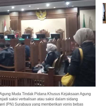
a Agung Muda Tindak Pidana Khusus Kejaksaan Agung
adi saksi verbalisan atau saksi dalam sidang
geri (PN) Surabaya yang memberikan vonis bebas