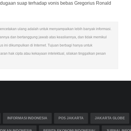
 dugaan suap terhadap vonis bebas Gregorius Ronald
an pencetakan ulang adalah untuk menyampaikan lebih banyak informasi.
ngannya dan bertanggung jawab atas keasliannya, dan tidak memikul
 ini dikumpulkan di Internet. Tujuan berbagi hanya untuk
ran hak cipta atau kekayaan intelektual, silakan tinggalkan pesan
INFORMASI INDONESIA
POS JAKARTA
JAKARTA GLOBE
DIKAN INDONESIA
BERITA EKONOMI INDONESIA/
JURNAL INFO