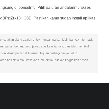
angsung di ponselmu. Pilih saluran andalanmu akses
BPzjZrk13HO3D. Pastikan kamu sudah install aplikasi
an pencetakan ulang adalah untuk menyampaikan lebih banyak informasi.
ngannya dan bertanggung jawab atas keasliannya, dan tidak memikul
 ini dikumpulkan di Internet. Tujuan berbagi hanya untuk
ran hak cipta atau kekayaan intelektual, silakan tinggalkan pesan