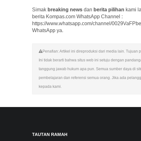
Simak
breaking news
dan
berita pilihan
kami l
berita Kompas.com WhatsApp Channel :
https://www.whatsapp.com/channel/0029VaFPbed
WhatsApp ya.
Penafian: Artikel ini direproduksi dari media lain. Tuju
Ini tidak berarti bahwa situs web ini setuju dengan panda
tanggung jawab hukum apa pun. Semua sumber daya di situs
pembelajaran dan referensi semua orang. Jika ada pelangga
kepada kami.
TAUTAN RAMAH