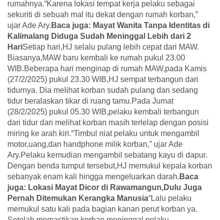
rumahnya.“Karena lokasi tempat kerja pelaku sebagai
sekuriti di sebuah mal itu dekat dengan rumah korban,”
ujar Ade Ary.
Baca juga: Mayat Wanita Tanpa Identitas di
Kalimalang Diduga Sudah Meninggal Lebih dari 2
Hari
Setiap hari,HJ selalu pulang lebih cepat dari MAW.
Biasanya,MAW baru kembali ke rumah pukul 23.00
WIB.Beberapa hari menginap di rumah MAW,pada Kamis
(27/2/2025) pukul 23.30 WIB,HJ sempat terbangun dari
tidurnya. Dia melihat korban sudah pulang dan sedang
tidur beralaskan tikar di ruang tamu.Pada Jumat
(28/2/2025) pukul 05.30 WIB,pelaku kembali terbangun
dari tidur dan melihat korban masih terlelap dengan posisi
miring ke arah kiri.“Timbul niat pelaku untuk mengambil
motor,uang,dan handphone milik korban,” ujar Ade
Ary.Pelaku kemudian mengambil sebatang kayu di dapur.
Dengan benda tumpul tersebut,HJ memukul kepala korban
sebanyak enam kali hingga mengeluarkan darah.
Baca
juga: Lokasi Mayat Dicor di Rawamangun,Dulu Juga
Pernah Ditemukan Kerangka Manusia
“Lalu pelaku
memukul satu kali pada bagian kanan perut korban ya.
Setelah memastikan korban meninggal,pelaku