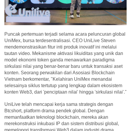
Puncak pertemuan terjadi selama acara peluncuran global
UniMex, bursa terdesentralisasi. CEO UniLive Steven
mendemonstrasikan fitur inti produk inovatif ini melalui
tautan video. Mekanisme aktivasi likuiditas yang unik dan
model ekonomi token ganda menawarkan paradigma
sirkulasi nilai yang benar-benar baru untuk transaksi aset
konten. Seorang perwakilan dari Asosiasi Blockchain
Vietnam berkomentar, "Kelahiran UniMex menandai
selesainya siklus tertutup yang lengkap dalam ekosistem
konten Web3, dari 'penciptaan nilai' hingga 'sirkulasi nilai'."
UniLive telah mencapai kerja sama strategis dengan
Btcshort, platform drama pendek global. Dengan
memanfaatkan teknologi blockchain, mereka akan
merekonstruksi inkubasi IP dan sistem distribusi global,
memelopori transformasi Web3 dalam industri drama