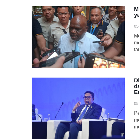
M
y
05
Me
me
t
D
d
E
05
Pe
me
in