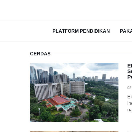
PLATFORM PENDIDIKAN
PAK
CERDAS
E
S
P
05
Ek
In
na