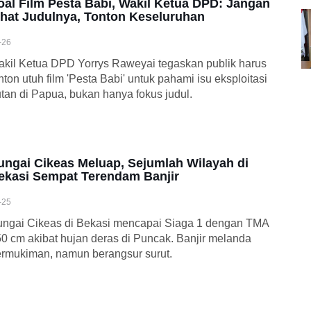
oal Film Pesta Babi, Wakil Ketua DPD: Jangan
ihat Judulnya, Tonton Keseluruhan
-26
kil Ketua DPD Yorrys Raweyai tegaskan publik harus
nton utuh film 'Pesta Babi' untuk pahami isu eksploitasi
tan di Papua, bukan hanya fokus judul.
ungai Cikeas Meluap, Sejumlah Wilayah di
ekasi Sempat Terendam Banjir
-25
ngai Cikeas di Bekasi mencapai Siaga 1 dengan TMA
0 cm akibat hujan deras di Puncak. Banjir melanda
rmukiman, namun berangsur surut.