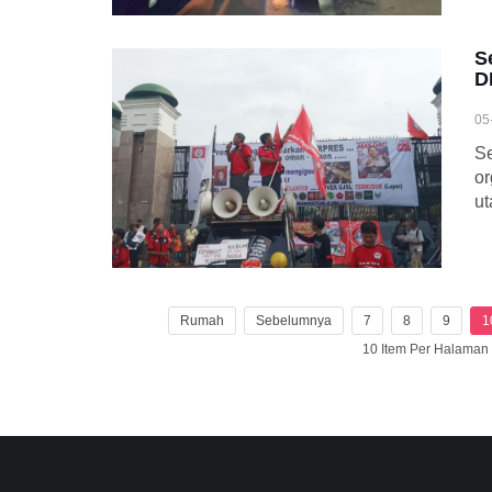
S
D
05
Se
or
ut
Rumah
Sebelumnya
7
8
9
1
10 Item Per Halama