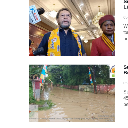
S
L
05
Wa
to
hu
S
B
05
Su
45
pe