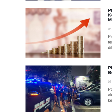
P
K
M
05
Pr
te
di
P
B
05
Po
ak
ke