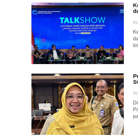
K
d
05
Ke
da
li
P
S
05
Di
Pr
pa