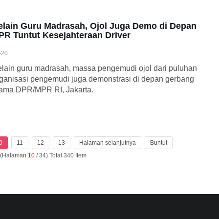
elain Guru Madrasah, Ojol Juga Demo di Depan
PR Tuntut Kesejahteraan Driver
-20
lain guru madrasah, massa pengemudi ojol dari puluhan
ganisasi pengemudi juga demonstrasi di depan gerbang
ama DPR/MPR RI, Jakarta.
0
11
12
13
Halaman selanjutnya
Buntut
n (Halaman
10
/ 34) Total 340 Item