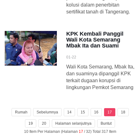
kolusi dalam penerbitan
sertifikat tanah di Tangerang.
KPK Kembali Panggil
Wali Kota Semarang
Mbak Ita dan Suami
01-22
Wali Kota Semarang, Mbak Ita,
dan suaminya dipanggil KPK
terkait dugaan korupsi di
lingkungan Pemkot Semarang
Rumah
Sebelumnya
14
15
16
17
18
19
20
Halaman selanjutnya
Buntut
10 Item Per Halaman (Halaman
17
/ 32) Total 317 Item